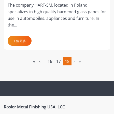
The company HART-SM, located in Poland,
specializes in high quality hardened glass panes for
use in automobiles, appliances and furniture. In
the…
了解更多
...
«
‹
16
17
18
›
»
(当前)
Rosler Metal Finishing USA, LCC