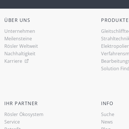
ÜBER UNS
PRODUKTE
Unternehmen
Gleitschlifft
Meilensteine
Strahltechni
Rösler Weltweit
Elektropolie
Nachhaltigkeit
Verfahrensmi
Karriere
Bearbeitung
Solution Fin
IHR PARTNER
INFO
Rösler Ökosystem
Suche
Service
News