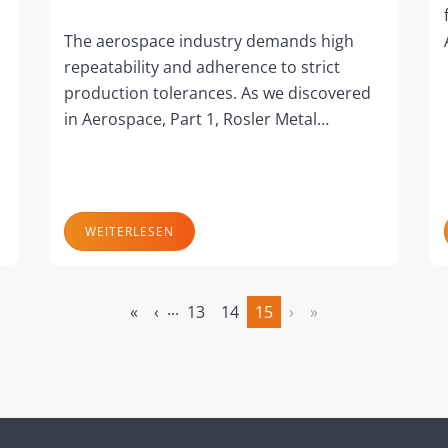
The aerospace industry demands high
repeatability and adherence to strict
production tolerances. As we discovered
in Aerospace, Part 1, Rosler Metal…
WEITERLESEN
...
«
‹
13
14
15
›
»
(aktuell)