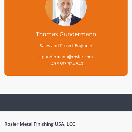
Thomas Gundermann
Sales and Project Engineer
t.gundermann@rosler.com
+49 9533 924 540
Rosler Metal Finishing USA, LCC