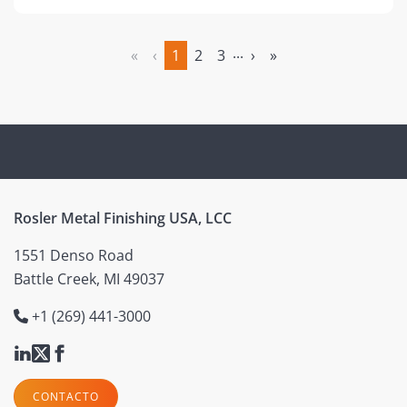
...
«
‹
1
2
3
›
»
(actual)
Rosler Metal Finishing USA, LCC
1551 Denso Road
Battle Creek, MI 49037
+1 (269) 441-3000
CONTACTO