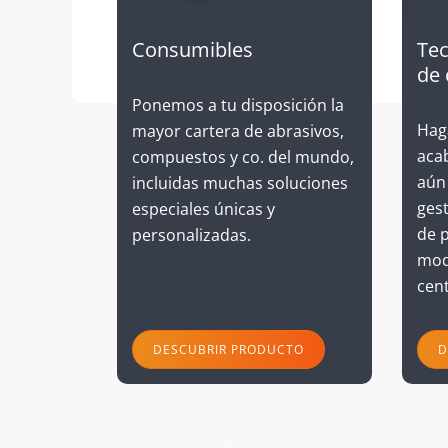
Tec
Consumibles
de 
Ponemos a tu disposición la
Hag
mayor cartera de abrasivos,
aca
compuestos y co. del mundo,
aún
incluidas muchas soluciones
gest
especiales únicas y
de 
personalizadas.
mod
cen
DESCUBRIR PRODUCTO
D