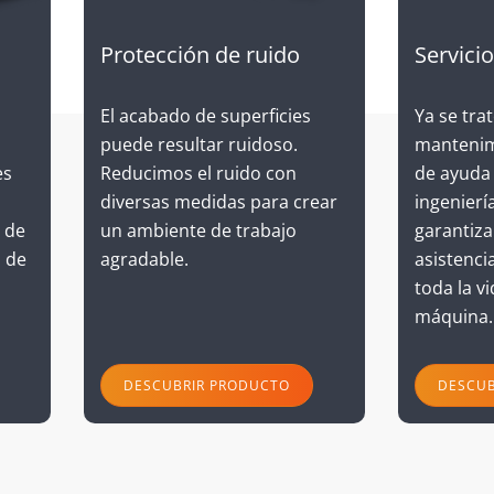
Servicio
Protección de ruido
Ya se trat
El acabado de superficies
mantenimi
puede resultar ruidoso.
es
de ayuda
Reducimos el ruido con
ingenierí
diversas medidas para crear
 de
garantiz
un ambiente de trabajo
o de
asistenci
agradable.
toda la vi
máquina.
DESCUBRIR PRODUCTO
DESCUB