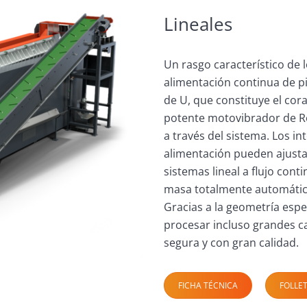
Lineales
Un rasgo característico de l
alimentación continua de p
de U, que constituye el cor
potente motovibrador de Rös
a través del sistema. Los in
alimentación pueden ajustar
sistemas lineal a flujo cont
masa totalmente automático
Gracias a la geometría espec
procesar incluso grandes c
segura y con gran calidad.
FICHA TÉCNICA
FOLLE